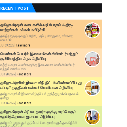
RECENT POST
தமிழக ரேஷன் கடைகளில் வரப்போகும் அதிரடி
மாற்றங்கள் மக்கள் மகிழ்ச்சி
தமிழ்நாடு முழுவதும் அரிசி, பருப்பு, கோதுமை, சக்கரை,
பாமாயில் ...
Jul 09 2026 |
Read more
பெண்கள் பெயரில் இலவச கேஸ் சிலிண்டர் மற்றும்
ரூ.300 மத்திய அரசு அறிவிப்பு
மத்திய அரசு பெண்களுக்கு இலவசமாக கேஸ் சிலிண்டர்
மற்றும் மானியமாக...
Jun 20 2026 |
Read more
தமிழக அரசின் இலவச வீடு திட்டம் விண்ணப்பிப்பது
எப்படி? தகுதிகள் என்ன? வெளியான அறிவிப்பு
தமிழக அரசின் இலவச வீடு திட்டம் குறித்து முக்கிய தகவல்
ஒன்று...
Jun 16 2026 |
Read more
தமிழக ரேஷன் அட்டைதாரர்களுக்கு வரப்போகும்
உதவித்தொகை ஜாக்பாட் அறிவிப்பு
தமிழகம் முழுவதும் குடும்ப அட்டைதாரர்களுக்கு மகிழ்ச்சி
தரும் செய்திகள்...