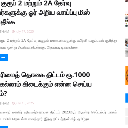
ுரூப் 2 மற்றும் 2A தேர்வு
ர்களுக்கு ஓர் அறிய வாய்ப்பு மிஸ்
ீங்க
RTHAM
July 17, 2025
ுரூப் 2 மற்றும் 2A தேர்வு எழுதும் மாணவர்களுக்கு பயிற்சி வகுப்புகள் குறித்து
கவல் ஒன்று வெளியாகியுள்ளது. அதன்படி டிஎன்பிஎஸ்…
உரிமைத் தொகை திட்டம் ரூ.1000
ெல்லாம் கிடைக்கும் என்ன செய்ய
ம்?
RTHAM
July 15, 2025
் கலைஞர் மகளிர் உரிமைத்தொகை திட்டம் 2023ஆம் ஆண்டு செப்டம்பர் மாதம்
்டாலின் தொடங்கி வைத்தார். இந்த திட்டத்தின் கீழ், தமிழ்நா…