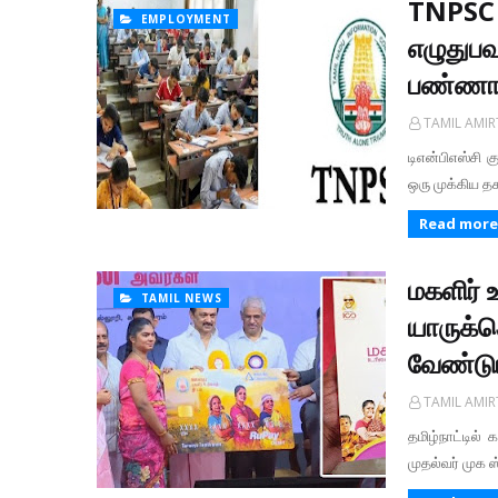
TNPSC க
EMPLOYMENT
எழுதுபவ
பண்ணாத
TAMIL AMI
டிஎன்பிஎஸ்சி க
ஒரு முக்கிய த
Read more
மகளிர் 
TAMIL NEWS
யாருக்க
வேண்டு
TAMIL AMI
தமிழ்நாட்டில
முதல்வர் முக ஸ