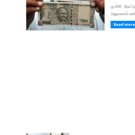
ரூ.500 நோட்ட
அலுவலகம் உண்மை
Read more