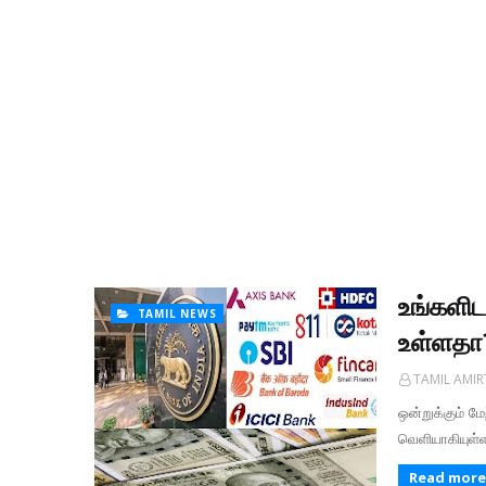
உங்களிட
TAMIL NEWS
உள்ளதா
TAMIL AMI
ஒன்றுக்கும் ம
வெளியாகியுள்ள
Read more