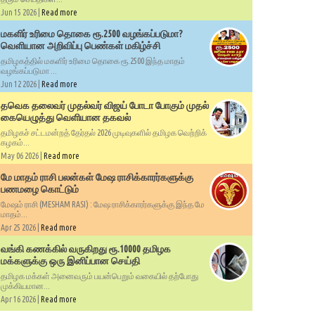
Jun 15 2026 |
Read more
மகளிர் உரிமை தொகை ரூ.2500 வழங்கப்படுமா?
வெளியான அறிவிப்பு பெண்கள் மகிழ்ச்சி
தமிழகத்தில் மகளிர் உரிமை தொகை ரூ.2500 இந்த மாதம்
வழங்கப்படுமா ...
Jun 12 2026 |
Read more
தவெக தலைவர் முதல்வர் விஜய் போடா போகும் முதல்
கையெழுத்து வெளியான தகவல்
தமிழகச் சட்டமன்றத் தேர்தல் 2026 முடிவுகளில் தமிழக வெற்றிக்
கழகம்...
May 06 2026 |
Read more
மே மாதம் ராசி பலன்கள் மேஷ ராசிக்காரர்களுக்கு
பணமழை கொட்டும்
மேஷம் ராசி (MESHAM RASI) : மேஷ ராசிக்காரர்களுக்கு இந்த மே
மாதம்...
Apr 25 2026 |
Read more
வங்கி கணக்கில் வருகிறது ரூ.10000 தமிழக
மக்களுக்கு ஒரு இனிப்பான செய்தி
தமிழக மக்கள் அனைவரும் பயன்பெறும் வகையில் தற்போது
முக்கியமான...
Apr 16 2026 |
Read more