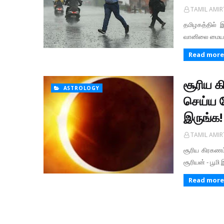
TAMIL AMI
தமிழகத்தில் 
வானிலை மையம் 
Read more
சூரிய க
ASTROLOGY
செய்ய 
இருங்க!
TAMIL AMI
சூரிய கிரகணம்
சூரியன் - பூம
Read more