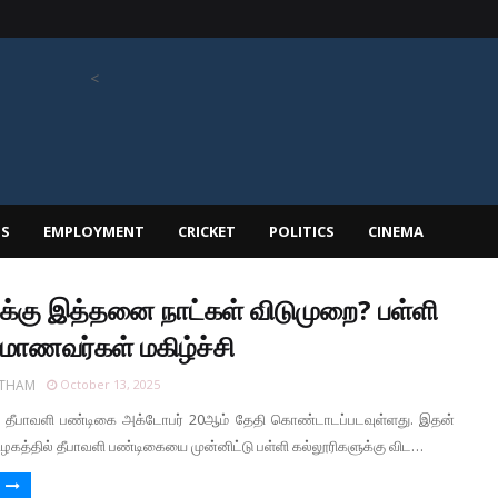
<
PS
EMPLOYMENT
CRICKET
POLITICS
CINEMA
க்கு இத்தனை நாட்கள் விடுமுறை? பள்ளி
 மாணவர்கள் மகிழ்ச்சி
RTHAM
October 13, 2025
ம் தீபாவளி பண்டிகை அக்டோபர் 20ஆம் தேதி கொண்டாடப்படவுள்ளது. இதன்
கத்தில் தீபாவளி பண்டிகையை முன்னிட்டு பள்ளி கல்லூரிகளுக்கு விட…