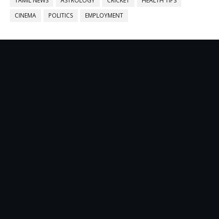
TAMIL NEWS
ASTROLOGY
CRICKET
HEALTH TIPS
CINEMA
POLITICS
EMPLOYMENT