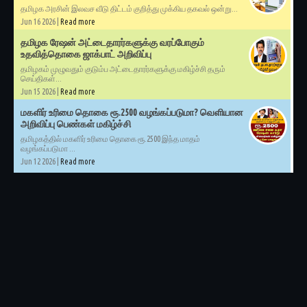
தமிழக அரசின் இலவச வீடு திட்டம் குறித்து முக்கிய தகவல் ஒன்று...
Jun 16 2026 |
Read more
தமிழக ரேஷன் அட்டைதாரர்களுக்கு வரப்போகும்
உதவித்தொகை ஜாக்பாட் அறிவிப்பு
தமிழகம் முழுவதும் குடும்ப அட்டைதாரர்களுக்கு மகிழ்ச்சி தரும்
செய்திகள்...
Jun 15 2026 |
Read more
மகளிர் உரிமை தொகை ரூ.2500 வழங்கப்படுமா? வெளியான
அறிவிப்பு பெண்கள் மகிழ்ச்சி
தமிழகத்தில் மகளிர் உரிமை தொகை ரூ.2500 இந்த மாதம்
வழங்கப்படுமா ...
Jun 12 2026 |
Read more