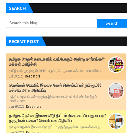
SEARCH
RECENT POST
தமிழக ரேஷன் கடைகளில் வரப்போகும் அதிரடி மாற்றங்கள்
மக்கள் மகிழ்ச்சி
தமிழ்நாடு முழுவதும் அரிசி, பருப்பு, கோதுமை, சக்கரை, பாமாயில் ...
Jul 09 2026 |
Read more
பெண்கள் பெயரில் இலவச கேஸ் சிலிண்டர் மற்றும் ரூ.300
மத்திய அரசு அறிவிப்பு
மத்திய அரசு பெண்களுக்கு இலவசமாக கேஸ் சிலிண்டர் மற்றும்
மானியமாக...
Jun 20 2026 |
Read more
தமிழக அரசின் இலவச வீடு திட்டம் விண்ணப்பிப்பது எப்படி?
தகுதிகள் என்ன? வெளியான அறிவிப்பு
தமிழக அரசின் இலவச வீடு திட்டம் குறித்து முக்கிய தகவல் ஒன்று...
Jun 16 2026 |
Read more