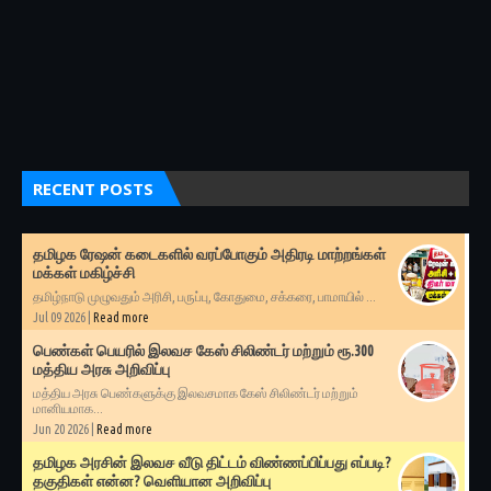
RECENT POSTS
தமிழக ரேஷன் கடைகளில் வரப்போகும் அதிரடி மாற்றங்கள்
மக்கள் மகிழ்ச்சி
தமிழ்நாடு முழுவதும் அரிசி, பருப்பு, கோதுமை, சக்கரை, பாமாயில் ...
Jul 09 2026 |
Read more
பெண்கள் பெயரில் இலவச கேஸ் சிலிண்டர் மற்றும் ரூ.300
மத்திய அரசு அறிவிப்பு
மத்திய அரசு பெண்களுக்கு இலவசமாக கேஸ் சிலிண்டர் மற்றும்
மானியமாக...
Jun 20 2026 |
Read more
தமிழக அரசின் இலவச வீடு திட்டம் விண்ணப்பிப்பது எப்படி?
தகுதிகள் என்ன? வெளியான அறிவிப்பு