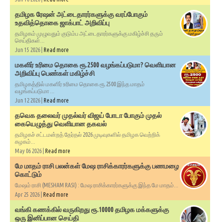
தமிழக ரேஷன் அட்டைதாரர்களுக்கு வரப்போகும்
உதவித்தொகை ஜாக்பாட் அறிவிப்பு
தமிழகம் முழுவதும் குடும்ப அட்டைதாரர்களுக்கு மகிழ்ச்சி தரும்
செய்திகள்...
Jun 15 2026 |
Read more
மகளிர் உரிமை தொகை ரூ.2500 வழங்கப்படுமா? வெளியான
அறிவிப்பு பெண்கள் மகிழ்ச்சி
தமிழகத்தில் மகளிர் உரிமை தொகை ரூ.2500 இந்த மாதம்
வழங்கப்படுமா ...
Jun 12 2026 |
Read more
தவெக தலைவர் முதல்வர் விஜய் போடா போகும் முதல்
கையெழுத்து வெளியான தகவல்
தமிழகச் சட்டமன்றத் தேர்தல் 2026 முடிவுகளில் தமிழக வெற்றிக்
கழகம்...
May 06 2026 |
Read more
மே மாதம் ராசி பலன்கள் மேஷ ராசிக்காரர்களுக்கு பணமழை
கொட்டும்
மேஷம் ராசி (MESHAM RASI) : மேஷ ராசிக்காரர்களுக்கு இந்த மே மாதம்...
Apr 25 2026 |
Read more
வங்கி கணக்கில் வருகிறது ரூ.10000 தமிழக மக்களுக்கு
ஒரு இனிப்பான செய்தி